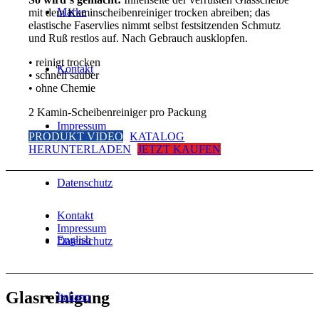
Marke
mit dem Kaminscheibenreiniger trocken abreiben; das
elastische Faservlies nimmt selbst festsitzenden Schmutz
und Ruß restlos auf. Nach Gebrauch ausklopfen.
• reinigt trocken
Kontakt
• schnell sauber
• ohne Chemie
2 Kamin-Scheibenreiniger pro Packung
Impressum
PRODUKT VIDEO
KATALOG
HERUNTERLADEN
JETZT KAUFEN
Datenschutz
Kontakt
Impressum
English
Datenschutz
Glasreinigung
Italiano